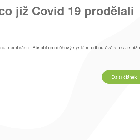
co již Covid 19 prodělali
nou membránu. Působí na oběhový systém, odbourává stres a snižuj
Další
článek