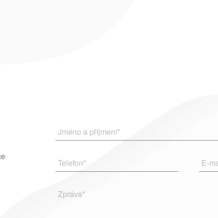
Jméno a příjmení
*
ce
Telefon
*
E-ma
Zpráva
*