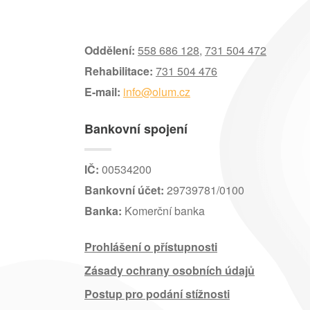
Oddělení:
558 686 128
,
731 504 472
Rehabilitace:
731 504 476
E-mail:
info@olum.cz
Bankovní spojení
IČ:
00534200
Bankovní účet:
29739781/0100
Banka:
Komerční banka
Prohlášení o přístupnosti
Zásady ochrany osobních údajů
Postup pro podání stížnosti