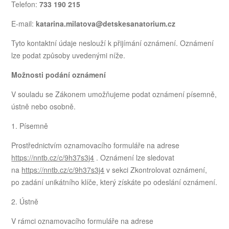
Telefon:
733 190 215
E-mail:
katarina.milatova@detskesanatorium.cz
Tyto kontaktní údaje neslouží k přijímání oznámení. Oznámení
lze podat způsoby uvedenými níže.
Možnosti podání oznámení
V souladu se Zákonem umožňujeme podat oznámení písemně,
ústně nebo osobně.
1. Písemně
Prostřednictvím oznamovacího formuláře na adrese
https://nntb.cz/c/9h37s3j4
. Oznámení lze sledovat
na
https://nntb.cz/c/9h37s3j4
v sekci Zkontrolovat oznámení,
po zadání unikátního klíče, který získáte po odeslání oznámení.
2. Ústně
V rámci oznamovacího formuláře na adrese