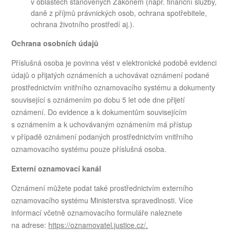
v oblastech stanovených Zákonem (např. finanční služby,
daně z příjmů právnických osob, ochrana spotřebitele,
ochrana životního prostředí aj.).
Ochrana osobních údajů
Příslušná osoba je povinna vést v elektronické podobě evidenci
údajů o přijatých oznámeních a uchovávat oznámení podané
prostřednictvím vnitřního oznamovacího systému a dokumenty
související s oznámením po dobu 5 let ode dne přijetí
oznámení. Do evidence a k dokumentům souvisejícím
s oznámením a k uchovávaným oznámením má přístup
v případě oznámení podaných prostřednictvím vnitřního
oznamovacího systému pouze příslušná osoba.
Externí oznamovací kanál
Oznámení můžete podat také prostřednictvím externího
oznamovacího systému Ministerstva spravedlnosti. Více
informací včetně oznamovacího formuláře naleznete
na adrese:
https://oznamovatel.justice.cz/.