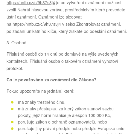
https://nntb.cz/c/9h37s3j4
je po vytvoření oznámení možnost
zvolit Nahrát hlasovou zprávu, prostřednictvím které provedete
ústní oznámení. Oznámení lze sledovat
na
https://nntb.cz/c/9h37s3j4
v sekci Zkontrolovat oznámení,
po zadání unikátního klíče, který získáte po odeslání oznámení.
3. Osobně
Příslušné osobě do 14 dnů po domluvě na výše uvedených
kontaktech. Příslušná osoba o takovém oznámení vyhotoví
protokol.
Co je považováno za oznámení dle Zákona?
Pokud upozorníte na jednání, které:
má znaky trestného činu,
má znaky přestupku, za který zákon stanoví sazbu
pokuty, jejíž horní hranice je alespoň 100.000 Kč,
porušuje zákon o ochraně oznamovatelů, nebo
porušuje jiný právní předpis nebo předpis Evropské unie