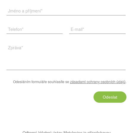
Jméno a příjmení
*
Telefon
*
E-mail
*
Zpráva
*
Odesláním formuláře souhlasíte se
zásadami ochrany osobních údajů
.
Odeslat
Odborný léčebný ústav Metylovice je příspěvkovou