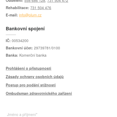
Oddělení:
558 686 128
,
731 504 472
Rehabilitace:
731 504 476
E-mail:
info@olum.cz
Bankovní spojení
IČ:
00534200
Bankovní účet:
29739781/0100
Banka:
Komerční banka
Prohlášení o přístupnosti
Zásady ochrany osobních údajů
Postup pro podání stížnosti
Ombudsman zdravotnického zařízení
Jméno a příjmení
*