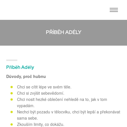
PŘÍBĚH ADÉLY
Příběh Adély
Důvody, proč hubnu
Chci se cítit lépe ve svém těle.
Chci si zvýšit sebevědomí.
Chci nosit hezké oblečení nehledě na to, jak v tom
vypadám.
Nechci být pozadu v tělocviku, chci být lepší a překonávat
sama sebe.
Zkouším limity, co dokážu.