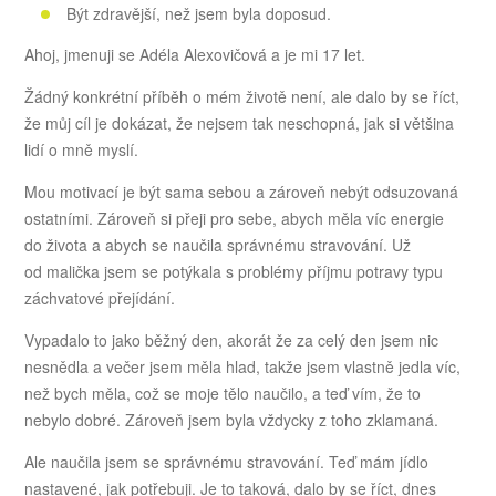
Být zdravější, než jsem byla doposud.
Ahoj, jmenuji se Adéla Alexovičová a je mi 17 let.
Žádný konkrétní příběh o mém životě není, ale dalo by se říct,
že můj cíl je dokázat, že nejsem tak neschopná, jak si většina
lidí o mně myslí.
Mou motivací je být sama sebou a zároveň nebýt odsuzovaná
ostatními. Zároveň si přeji pro sebe, abych měla víc energie
do života a abych se naučila správnému stravování. Už
od malička jsem se potýkala s problémy příjmu potravy typu
záchvatové přejídání.
Vypadalo to jako běžný den, akorát že za celý den jsem nic
nesnědla a večer jsem měla hlad, takže jsem vlastně jedla víc,
než bych měla, což se moje tělo naučilo, a teď vím, že to
nebylo dobré. Zároveň jsem byla vždycky z toho zklamaná.
Ale naučila jsem se správnému stravování. Teď mám jídlo
nastavené, jak potřebuji. Je to taková, dalo by se říct, dnes