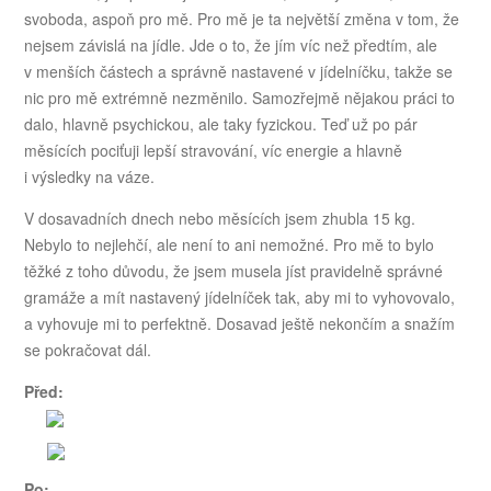
svoboda, aspoň pro mě. Pro mě je ta největší změna v tom, že
nejsem závislá na jídle. Jde o to, že jím víc než předtím, ale
v menších částech a správně nastavené v jídelníčku, takže se
nic pro mě extrémně nezměnilo. Samozřejmě nějakou práci to
dalo, hlavně psychickou, ale taky fyzickou. Teď už po pár
měsících pociťuji lepší stravování, víc energie a hlavně
i výsledky na váze.
V dosavadních dnech nebo měsících jsem zhubla 15 kg.
Nebylo to nejlehčí, ale není to ani nemožné. Pro mě to bylo
těžké z toho důvodu, že jsem musela jíst pravidelně správné
gramáže a mít nastavený jídelníček tak, aby mi to vyhovovalo,
a vyhovuje mi to perfektně. Dosavad ještě nekončím a snažím
se pokračovat dál.
Před:
Po: