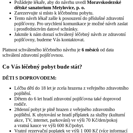
Požádejte lékaře, aby do návrhu uvedl
Moravskoslezské
dětské sanatorium Metylovice, p. o.
Zarezervujte si místo k léčebnému pobytu.
Tento návrh lékař zašle k posouzení do příslušné zdravotní
pojišťovny. Pro urychlení komunikace je možné návrh zaslat
i prostřednictvím datové schránky.
Jakmile k nám dorazí schválený léčebný návrh ze zdravotní
pojišťovny, budeme Vás kontaktovat.
Platnost schváleného léčebného návrhu je
6 měsíců
od data
schválení zdravotní pojišťovnou.
Co Vás léčebný pobyt bude stát?
DĚTI S DOPROVODEM:
Léčba dětí do 18 let je zcela hrazena z veřejného zdravotního
pojištění.
Dětem do 6 let hradí zdravotní pojišťovna také doprovod
rodiče.
28denní pobyt je plně hrazen z veřejného zdravotního
pojištění. K ubytování se hradí příplatek za služby (kulturní
akce, TV, internet, parkování) ve výši 70 Kč/den/pokoj
a vratná kauce ve výši 600 Kč/pobyt.
Vratný rezervační poplatek ve výši 1 000 Kč (více informací