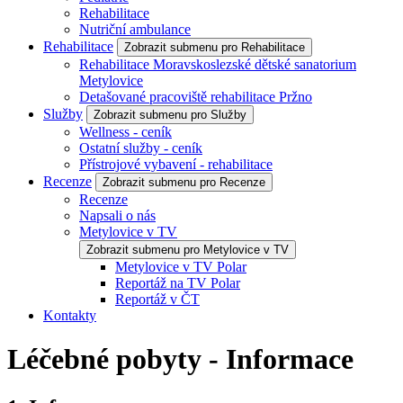
Rehabilitace
Nutriční ambulance
Rehabilitace
Zobrazit submenu pro Rehabilitace
Rehabilitace Moravskoslezské dětské sanatorium
Metylovice
Detašované pracoviště rehabilitace Pržno
Služby
Zobrazit submenu pro Služby
Wellness - ceník
Ostatní služby - ceník
Přístrojové vybavení - rehabilitace
Recenze
Zobrazit submenu pro Recenze
Recenze
Napsali o nás
Metylovice v TV
Zobrazit submenu pro Metylovice v TV
Metylovice v TV Polar
Reportáž na TV Polar
Reportáž v ČT
Kontakty
Léčebné pobyty - Informace