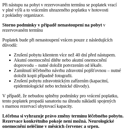
Při nástupu na pobyt v rezervovaném termínu se poplatek vrací
v plné výši a to vrácením uhrazeného poplatku v hotovosti
z pokladny organizace.
Storno podmínky
v případě
nenastoupení
na pobyt
v
rezervovaném termínu
Poplatek bude při nenastoupení vrácen pouze z následujících
důvodů:
Zrušení pobytu klientem více než 40 dní před nástupem.
Akutní onemocnění dítěte nebo akutní onemocnění
doprovodu – nutné doložit potvrzením od lékaře.
Zamítnutí léčebného návrhu zdravotní pojišťovnou – nutné
doložit kopii případně fotografii.
Zrušení pobytu zdravotnickým zařízením (kapacitní,
epidemiologické nebo technické důvody).
V případě, že nebudou splněny podmínky pro vrácení poplatku,
tento poplatek propadá sanatoriu na úhradu nákladů spojených
s marnou rezervací ubytovací kapacity.
Léčebna si vyhrazuje právo změny termínu léčebného pobytu.
Rezervace konkrétního pokoje není možná. Neurologické
onemocnění neléčíme v měsících červenec a srpen.