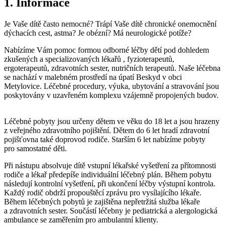
1. Informace
Je Vaše dítě často nemocné? Trápí Vaše dítě chronické onemocnění
dýchacích cest, astma? Je obézní? Má neurologické potíže?
Nabízíme Vám pomoc formou odborné léčby dětí pod dohledem
zkušených a specializovaných lékařů , fyzioterapeutů,
ergoterapeutů, zdravotních sester, nutričních terapeutů. Naše léčebna
se nachází v malebném prostředí na úpatí Beskyd v obci
Metylovice. Léčebné procedury, výuka, ubytování a stravování jsou
poskytovány v uzavřeném komplexu vzájemně propojených budov.
Léčebné pobyty jsou určeny dětem ve věku do 18 let a jsou hrazeny
z veřejného zdravotního pojištění. Dětem do 6 let hradí zdravotní
pojišťovna také doprovod rodiče. Starším 6 let nabízíme pobyty
pro samostatné děti.
Při nástupu absolvuje dítě vstupní lékařské vyšetření za přítomnosti
rodiče a lékař předepíše individuální léčebný plán. Během pobytu
následují kontrolní vyšetření, při ukončení léčby výstupní kontrola.
Každý rodič obdrží propouštěcí zprávu pro vysílajícího lékaře.
Během léčebných pobytů je zajištěna nepřetržitá služba lékaře
a zdravotních sester. Součástí léčebny je pediatrická a alergologická
ambulance se zaměřením pro ambulantní klienty.