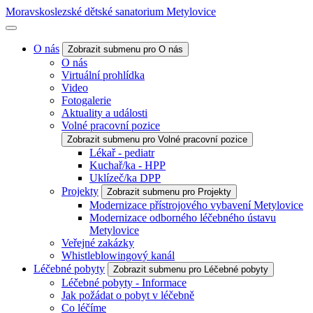
Moravskoslezské dětské sanatorium Metylovice
O nás
Zobrazit submenu pro O nás
O nás
Virtuální prohlídka
Video
Fotogalerie
Aktuality a události
Volné pracovní pozice
Zobrazit submenu pro Volné pracovní pozice
Lékař - pediatr
Kuchař/ka - HPP
Uklízeč/ka DPP
Projekty
Zobrazit submenu pro Projekty
Modernizace přístrojového vybavení Metylovice
Modernizace odborného léčebného ústavu
Metylovice
Veřejné zakázky
Whistleblowingový kanál
Léčebné pobyty
Zobrazit submenu pro Léčebné pobyty
Léčebné pobyty - Informace
Jak požádat o pobyt v léčebně
Co léčíme