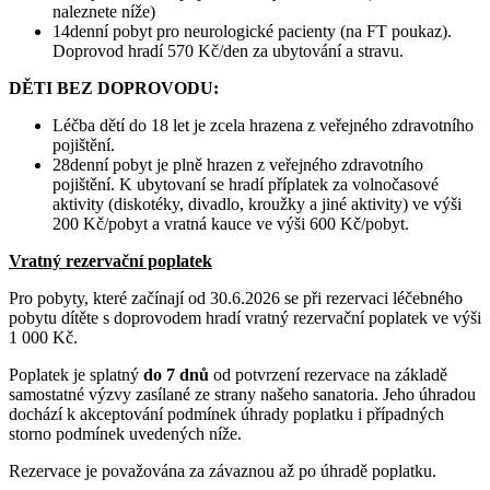
naleznete níže)
14denní pobyt pro neurologické pacienty (na FT poukaz).
Doprovod hradí 570 Kč/den za ubytování a stravu.
DĚTI BEZ DOPROVODU:
Léčba dětí do 18 let je zcela hrazena z veřejného zdravotního
pojištění.
28denní pobyt je plně hrazen z veřejného zdravotního
pojištění. K ubytovaní se hradí příplatek za volnočasové
aktivity (diskotéky, divadlo, kroužky a jiné aktivity) ve výši
200 Kč/pobyt a vratná kauce ve výši 600 Kč/pobyt.
Vratný rezervační poplatek
Pro pobyty, které začínají od 30.6.2026 se při rezervaci léčebného
pobytu dítěte s doprovodem hradí vratný rezervační poplatek ve výši
1 000 Kč.
Poplatek je splatný
do 7 dnů
od potvrzení rezervace na základě
samostatné výzvy zasílané ze strany našeho sanatoria. Jeho úhradou
dochází k akceptování podmínek úhrady poplatku i případných
storno podmínek uvedených níže.
Rezervace je považována za závaznou až po úhradě poplatku.