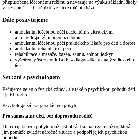
přizpůsobena léčebnému režimu a navazuje na výuku základní školy
v rozsahu 1. – 9. ročníků, ze které dítě přichází.
Dále poskytujeme
ambulantní léčebnou péči pacientům s alergickými
a imunologickými onemocněními
ambulantní léčebnou péči praktického lékaře pro děti a dorost
ambulantní rehabilitační péči
rehabilitace a masáže, bazén, saunu, solnou jeskyni
vyšetření přístrojem InBody – diagnostika a analýza lidského
těla
Setkání s psychologem
Pečujeme nejen o fyzické zdraví, ale také o psychickou pohodu dětí
i jejich rodin.
Psychologická podpora během pobytu.
Pro samostatné děti, bez doprovodu rodičů
Děti mají během pobytu možnost obrátit se na psycholožku, která
jim pomůže zvládat náročné situace a podpoří jejich psychickou
pohodu.