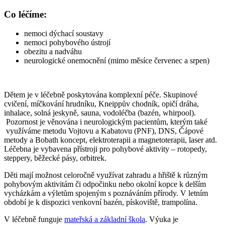
Co léčíme:
nemoci dýchací soustavy
nemoci pohybového ústrojí
obezitu a nadváhu
neurologické onemocnění (mimo měsíce červenec a srpen)
Dětem je v léčebně poskytována komplexní péče. Skupinové
cvičení, míčkování hrudníku, Kneippův chodník, opičí dráha,
inhalace, solná jeskyně, sauna, vodoléčba (bazén, whirpool).
Pozornost je věnována i neurologickým pacientům, kterým také
využíváme metodu Vojtovu a Kabatovu (PNF), DNS, Čápové
metody a Bobath koncept, elektroterapii a magnetoterapii, laser atd.
Léčebna je vybavena přístroji pro pohybové aktivity – rotopedy,
steppery, běžecké pásy, orbitrek.
Děti mají možnost celoročně využívat zahradu a hřiště k různým
pohybovým aktivitám či odpočinku nebo okolní kopce k delším
vycházkám a výletům spojeným s poznáváním přírody. V letním
období je k dispozici venkovní bazén, pískoviště, trampolína.
V léčebně funguje
mateřská a základní škola
. Výuka je