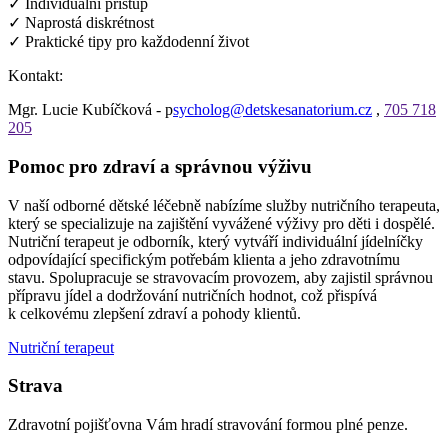
✓ Individuální přístup
✓ Naprostá diskrétnost
✓ Praktické tipy pro každodenní život
Kontakt:
Mgr. Lucie Kubíčková - p
sycholog@detskesanatorium.cz
,
705 718
205
Pomoc pro zdraví a správnou výživu
V naší odborné dětské léčebně nabízíme služby nutričního terapeuta,
který se specializuje na zajištění vyvážené výživy pro děti i dospělé.
Nutriční terapeut je odborník, který vytváří individuální jídelníčky
odpovídající specifickým potřebám klienta a jeho zdravotnímu
stavu. Spolupracuje se stravovacím provozem, aby zajistil správnou
přípravu jídel a dodržování nutričních hodnot, což přispívá
k celkovému zlepšení zdraví a pohody klientů.
Nutriční terapeut
Strava
Zdravotní pojišťovna Vám hradí stravování formou plné penze.