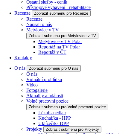
Ostatní služby - ceník
Přístrojové vybavení - rehabilitace
Recenze
Zobrazit submenu pro Recenze
Recenze
Napsali o nás
Metylovice v TV
Zobrazit submenu pro Metylovice v TV
Metylovice v TV Polar
Reportáž na TV Polar
Reportáž v ČT
Kontakty
O nás
Zobrazit submenu pro O nás
O nás
Virtuální prohlídka
Video
Fotogalerie
Aktuality a události
Volné pracovní pozice
Zobrazit submenu pro Volné pracovní pozice
Lékař - pediatr
Kuchař/ka - HPP
Uklízeč/ka DPP
Projekty
Zobrazit submenu pro Projekty