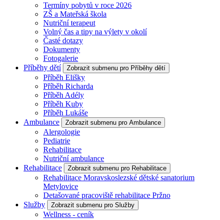
Termíny pobytů v roce 2026
ZŠ a Mateřská škola
Nutriční terapeut
Volný čas a tipy na výlety v okolí
Časté dotazy
Dokumenty
Fotogalerie
Příběhy dětí
Zobrazit submenu pro Příběhy dětí
Příběh Elišky
Příběh Richarda
Příběh Adély
Příběh Kuby
Příběh Lukáše
Ambulance
Zobrazit submenu pro Ambulance
Alergologie
Pediatrie
Rehabilitace
Nutriční ambulance
Rehabilitace
Zobrazit submenu pro Rehabilitace
Rehabilitace Moravskoslezské dětské sanatorium
Metylovice
Detašované pracoviště rehabilitace Pržno
Služby
Zobrazit submenu pro Služby
Wellness - ceník