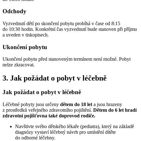
Odchody
Vyzvednutí dětí po skončení pobytu probíhá v čase od 8:15
do 10:30 hodin. Konkrétní čas vyzvednutí bude stanoven při příjmu
a uveden v tiskopisech.
Ukončení pobytu
Ukončení pobytu před stanoveným termínem není možné. Pobyt
nelze zkracovat.
3. Jak požádat o pobyt v léčebně
Jak požádat o pobyt v léčebně
Léčebné pobyty jsou určeny
dětem do 18 let
a jsou hrazeny
z prostředků veřejného zdravotního pojištění.
Dětem do 6 let hradí
zdravotní pojišťovna také doprovod rodiče.
Navštivte svého dětského lékaře (pediatra), který na základě
diagnózy vystaví léčebný návrh pro umístění dítěte
do odborné léčebny.