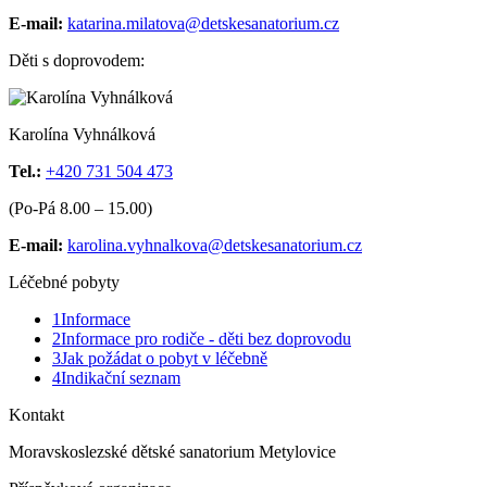
E-mail:
katarina.milatova@detskesanatorium.cz
Děti s doprovodem:
Karolína Vyhnálková
Tel.:
+420 731 504 473
(Po-Pá 8.00 – 15.00)
E-mail:
karolina.vyhnalkova@detskesanatorium.cz
Léčebné pobyty
1
Informace
2
Informace pro rodiče - děti bez doprovodu
3
Jak požádat o pobyt v léčebně
4
Indikační seznam
Kontakt
Moravskoslezské dětské sanatorium Metylovice