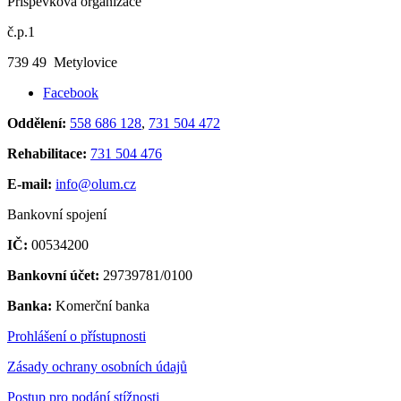
Příspěvková organizace
č.p.1
739 49 Metylovice
Facebook
Oddělení:
558 686 128
,
731 504 472
Rehabilitace:
731 504 476
E-mail:
info@olum.cz
Bankovní spojení
IČ:
00534200
Bankovní účet:
29739781/0100
Banka:
Komerční banka
Prohlášení o přístupnosti
Zásady ochrany osobních údajů
Postup pro podání stížnosti