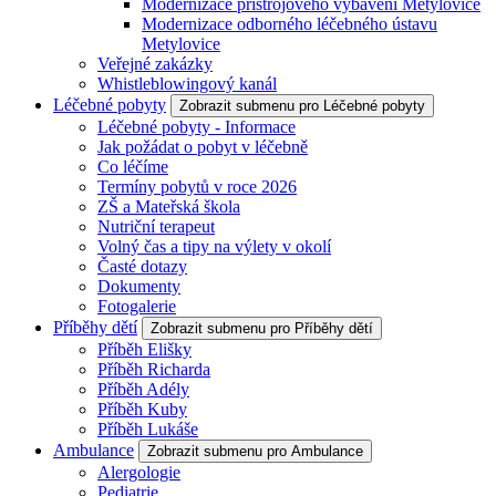
Modernizace přístrojového vybavení Metylovice
Modernizace odborného léčebného ústavu
Metylovice
Veřejné zakázky
Whistleblowingový kanál
Léčebné pobyty
Zobrazit submenu pro Léčebné pobyty
Léčebné pobyty - Informace
Jak požádat o pobyt v léčebně
Co léčíme
Termíny pobytů v roce 2026
ZŠ a Mateřská škola
Nutriční terapeut
Volný čas a tipy na výlety v okolí
Časté dotazy
Dokumenty
Fotogalerie
Příběhy dětí
Zobrazit submenu pro Příběhy dětí
Příběh Elišky
Příběh Richarda
Příběh Adély
Příběh Kuby
Příběh Lukáše
Ambulance
Zobrazit submenu pro Ambulance
Alergologie
Pediatrie