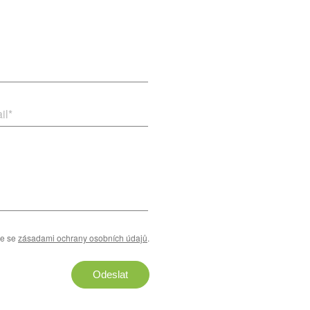
il
*
te se
zásadami ochrany osobních údajů
.
Odeslat