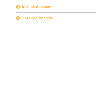
Indikační seznam
4
Zprávy o činnosti
5