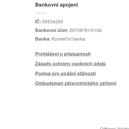
Bankovní spojení
IČ:
00534200
Bankovní účet:
29739781/0100
Banka:
Komerční banka
Prohlášení o přístupnosti
Zásady ochrany osobních údajů
Postup pro podání stížnosti
Ombudsman zdravotnického zařízení
Odborný léčebn