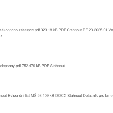
u zákonného zástupce.pdf
323.18 kB
PDF
Stáhnout
ŘF 23-2025-01 Vnit
ut
odepsaný.pdf
752.479 kB
PDF
Stáhnout
nout
Evidenční list MŠ
53.109 kB
DOCX
Stáhnout
Dotazník pro kme