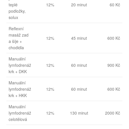
teplé
12%
20 minut
60 Kč
podložky,
solux
Reflexní
masáž zad
12%
45 minut
600 Kč
a šíje +
chodidla
Manuální
lymfodrenáž
12%
60 minut
900 Kč
krk + DKK
Manuální
lymfodrenáž
12%
60 minut
600 Kč
krk + HKK
Manuální
lymfodrenáž
12%
130 minut
2000 Kč
celotělová