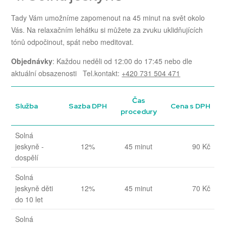
Tady Vám umožníme zapomenout na 45 minut na svět okolo
Vás. Na relaxačním lehátku si můžete za zvuku uklidňujících
tónů odpočinout, spát nebo meditovat.
Objednávky
: Každou neděli od 12:00 do 17:45 nebo dle
aktuální obsazenosti Tel.kontakt:
+420 731 504 471
Čas
Služba
Sazba DPH
Cena s DPH
procedury
Solná
jeskyně -
12%
45 minut
90 Kč
dospělí
Solná
jeskyně děti
12%
45 minut
70 Kč
do 10 let
Solná