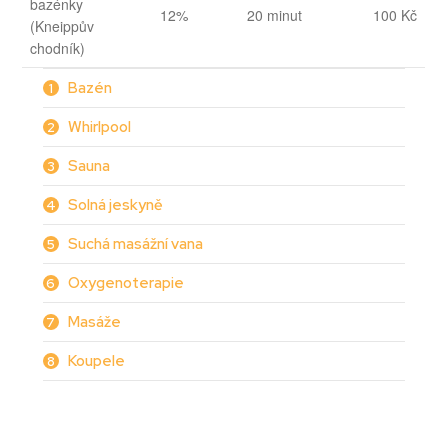
bazénky
12%
20 minut
100 Kč
(Kneippův
chodník)
Bazén
1
Whirlpool
2
Sauna
3
Solná jeskyně
4
Suchá masážní vana
5
Oxygenoterapie
6
Masáže
7
Koupele
8