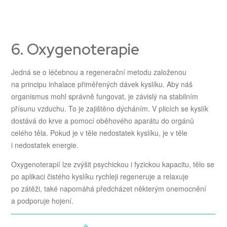
6. Oxygenoterapie
Jedná se o léčebnou a regenerační metodu založenou
na principu inhalace přiměřených dávek kyslíku. Aby náš
organismus mohl správně fungovat, je závislý na stabilním
přísunu vzduchu. To je zajištěno dýcháním. V plicích se kyslík
dostává do krve a pomocí oběhového aparátu do orgánů
celého těla. Pokud je v těle nedostatek kyslíku, je v těle
i nedostatek energie.
Oxygenoterapií lze zvýšit psychickou i fyzickou kapacitu, tělo se
po aplikaci čistého kyslíku rychleji regeneruje a relaxuje
po zátěži, také napomáhá předcházet některým onemocnění
a podporuje hojení.