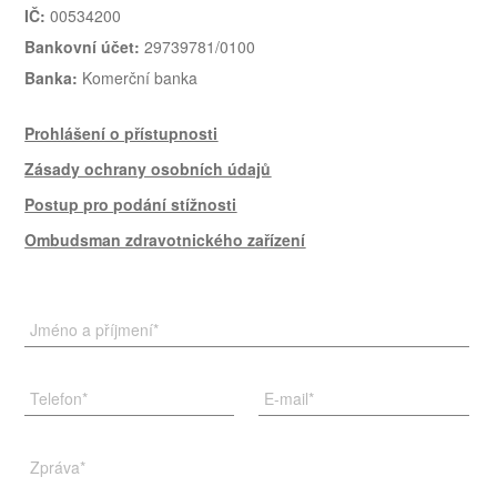
IČ:
00534200
Bankovní účet:
29739781/0100
Banka:
Komerční banka
Prohlášení o přístupnosti
Zásady ochrany osobních údajů
Postup pro podání stížnosti
Ombudsman zdravotnického zařízení
Jméno a příjmení
*
Telefon
*
E-mail
*
Zpráva
*