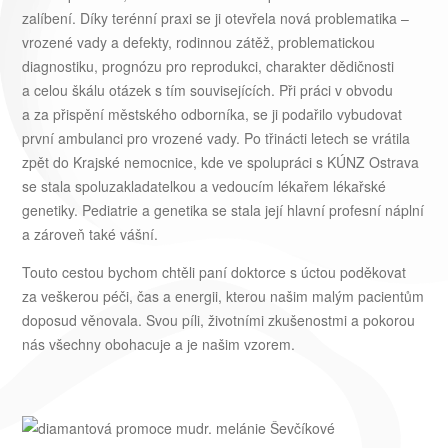
zalíbení. Díky terénní praxi se ji otevřela nová problematika –
vrozené vady a defekty, rodinnou zátěž, problematickou
diagnostiku, prognózu pro reprodukci, charakter dědičnosti
a celou škálu otázek s tím souvisejících. Při práci v obvodu
a za přispění městského odborníka, se ji podařilo vybudovat
první ambulanci pro vrozené vady. Po třinácti letech se vrátila
zpět do Krajské nemocnice, kde ve spolupráci s KÚNZ Ostrava
se stala spoluzakladatelkou a vedoucím lékařem lékařské
genetiky. Pediatrie a genetika se stala její hlavní profesní náplní
a zároveň také vášní.
Touto cestou bychom chtěli paní doktorce s úctou poděkovat
za veškerou péči, čas a energii, kterou našim malým pacientům
doposud věnovala. Svou píli, životními zkušenostmi a pokorou
nás všechny obohacuje a je našim vzorem.