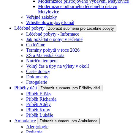
Modernizace přístrojového vybavení Metylovice
Modernizace odborného léčebného ústavu
Metylovice
Veřejné zakázky
Whistleblowingový kanál
Léčebné pobyty
Zobrazit submenu pro Léčebné pobyty
Léčebné pobyty - Informace
Jak požádat o pobyt v léčebně
Co léčíme
Termíny pobytů v roce 2026
ZŠ a Mateřská škola
Nutriční terapeut
Volný čas a tipy na výlety v okolí
Časté dotazy
Dokumenty
Fotogalerie
Příběhy dětí
Zobrazit submenu pro Příběhy dětí
Příběh Elišky
Příběh Richarda
Příběh Adély
Příběh Kuby
Příběh Lukáše
Ambulance
Zobrazit submenu pro Ambulance
Alergologie
Pediatrie