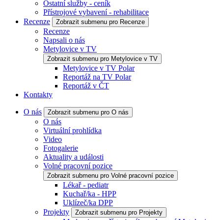
Ostatní služby - ceník
Přístrojové vybavení - rehabilitace
Recenze
Zobrazit submenu pro Recenze
Recenze
Napsali o nás
Metylovice v TV
Zobrazit submenu pro Metylovice v TV
Metylovice v TV Polar
Reportáž na TV Polar
Reportáž v ČT
Kontakty
O nás
Zobrazit submenu pro O nás
O nás
Virtuální prohlídka
Video
Fotogalerie
Aktuality a události
Volné pracovní pozice
Zobrazit submenu pro Volné pracovní pozice
Lékař - pediatr
Kuchař/ka - HPP
Uklízeč/ka DPP
Projekty
Zobrazit submenu pro Projekty