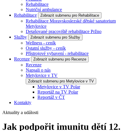
Rehabilitace
Nutriční ambulance
Rehabilitace
Zobrazit submenu pro Rehabilitace
Rehabilitace Moravskoslezské dětské sanatorium
Metylovice
Detašované pracoviště rehabilitace Pržno
Služby
Zobrazit submenu pro Služby
Wellness - ceník
Ostatní služby - ceník
Přístrojové vybavení - rehabilitace
Recenze
Zobrazit submenu pro Recenze
Recenze
Napsali o nás
Metylovice v TV
Zobrazit submenu pro Metylovice v TV
Metylovice v TV Polar
Reportáž na TV Polar
Reportáž v ČT
Kontakty
Aktuality a události
Jak podpořit imunitu dětí
12.