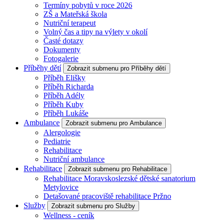
Termíny pobytů v roce 2026
ZŠ a Mateřská škola
Nutriční terapeut
Volný čas a tipy na výlety v okolí
Časté dotazy
Dokumenty
Fotogalerie
Příběhy dětí
Zobrazit submenu pro Příběhy dětí
Příběh Elišky
Příběh Richarda
Příběh Adély
Příběh Kuby
Příběh Lukáše
Ambulance
Zobrazit submenu pro Ambulance
Alergologie
Pediatrie
Rehabilitace
Nutriční ambulance
Rehabilitace
Zobrazit submenu pro Rehabilitace
Rehabilitace Moravskoslezské dětské sanatorium
Metylovice
Detašované pracoviště rehabilitace Pržno
Služby
Zobrazit submenu pro Služby
Wellness - ceník