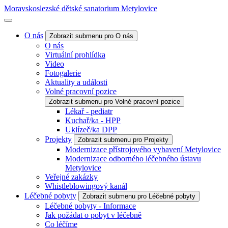
Moravskoslezské dětské sanatorium Metylovice
O nás
Zobrazit submenu pro O nás
O nás
Virtuální prohlídka
Video
Fotogalerie
Aktuality a události
Volné pracovní pozice
Zobrazit submenu pro Volné pracovní pozice
Lékař - pediatr
Kuchař/ka - HPP
Uklízeč/ka DPP
Projekty
Zobrazit submenu pro Projekty
Modernizace přístrojového vybavení Metylovice
Modernizace odborného léčebného ústavu
Metylovice
Veřejné zakázky
Whistleblowingový kanál
Léčebné pobyty
Zobrazit submenu pro Léčebné pobyty
Léčebné pobyty - Informace
Jak požádat o pobyt v léčebně
Co léčíme