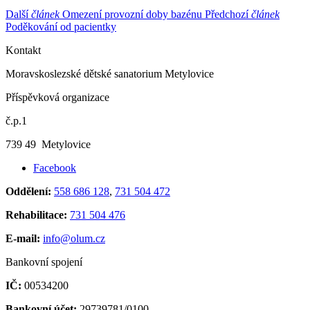
Další
článek
Omezení provozní doby bazénu
Předchozí
článek
Poděkování od pacientky
Kontakt
Moravskoslezské dětské sanatorium Metylovice
Příspěvková organizace
č.p.1
739 49 Metylovice
Facebook
Oddělení:
558 686 128
,
731 504 472
Rehabilitace:
731 504 476
E-mail:
info@olum.cz
Bankovní spojení
IČ:
00534200
Bankovní účet:
29739781/0100