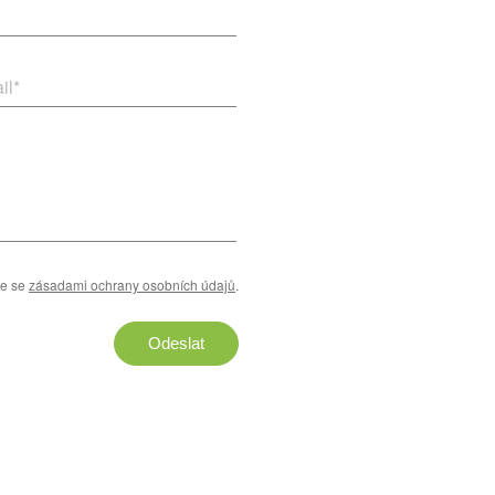
il
*
te se
zásadami ochrany osobních údajů
.
Odeslat