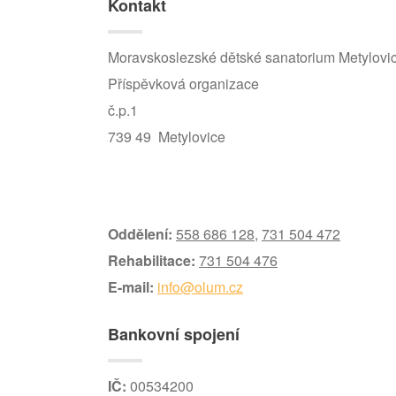
Kontakt
Moravskoslezské dětské sanatorium Metylovi
Příspěvková organizace
č.p.1
739 49 Metylovice
Oddělení:
558 686 128
,
731 504 472
Rehabilitace:
731 504 476
E-mail:
info@olum.cz
Bankovní spojení
IČ:
00534200