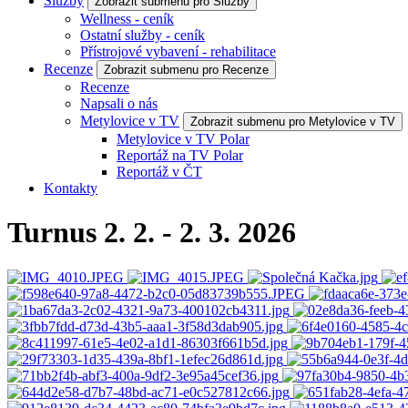
Služby
Zobrazit submenu pro Služby
Wellness - ceník
Ostatní služby - ceník
Přístrojové vybavení - rehabilitace
Recenze
Zobrazit submenu pro Recenze
Recenze
Napsali o nás
Metylovice v TV
Zobrazit submenu pro Metylovice v TV
Metylovice v TV Polar
Reportáž na TV Polar
Reportáž v ČT
Kontakty
Turnus 2. 2. - 2. 3. 2026