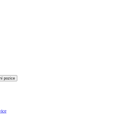
ní pozice
vice