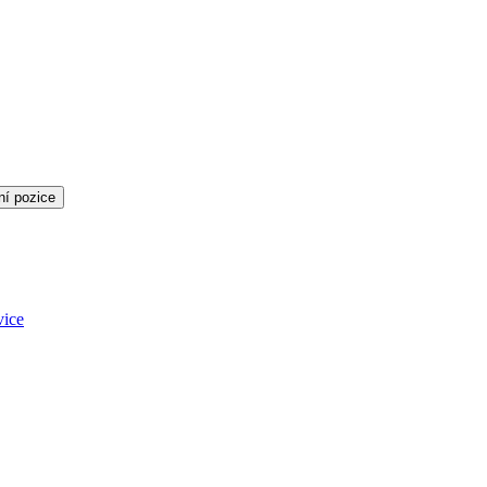
ní pozice
vice