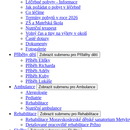
Léčebné pobyty - Informace
Jak požádat o pobyt v léčebně
Co léčíme
Termíny pobytů v roce 2026
ZŠ a Mateřská škola
Nutriční terapeut
Volný čas a tipy na výlety v okolí
Časté dotazy
Dokumenty
Fotogalerie
Příběhy dětí
Zobrazit submenu pro Příběhy dětí
Příběh Elišky
Příběh Richarda
Příběh Adély
Příběh Kuby
Příběh Lukáše
Ambulance
Zobrazit submenu pro Ambulance
Alergologie
Pediatrie
Rehabilitace
Nutriční ambulance
Rehabilitace
Zobrazit submenu pro Rehabilitace
Rehabilitace Moravskoslezské dětské sanatorium Metylo
Detašované pracoviště rehabilitace Pržno