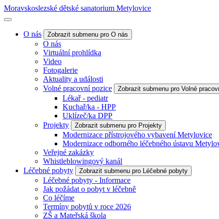
Moravskoslezské dětské sanatorium Metylovice
O nás
Zobrazit submenu pro O nás
O nás
Virtuální prohlídka
Video
Fotogalerie
Aktuality a události
Volné pracovní pozice
Zobrazit submenu pro Volné pracov
Lékař - pediatr
Kuchař/ka - HPP
Uklízeč/ka DPP
Projekty
Zobrazit submenu pro Projekty
Modernizace přístrojového vybavení Metylovice
Modernizace odborného léčebného ústavu Metylo
Veřejné zakázky
Whistleblowingový kanál
Léčebné pobyty
Zobrazit submenu pro Léčebné pobyty
Léčebné pobyty - Informace
Jak požádat o pobyt v léčebně
Co léčíme
Termíny pobytů v roce 2026
ZŠ a Mateřská škola