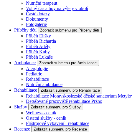
Nutriční terapeut
Volný čas a tipy na výlety v okolí
Časté dotazy
Dokumenty
Fotogalerie
Příběhy dětí
Zobrazit submenu pro Příběhy dětí
Příběh Elišky
Příběh Richarda
Příběh Adély
Příběh Kuby
Příběh Lukáše
Ambulance
Zobrazit submenu pro Ambulance
Alergologie
Pediatrie
Rehabilitace
Nutriční ambulance
Rehabilitace
Zobrazit submenu pro Rehabilitace
Rehabilitace Moravskoslezské dětské sanatorium Metylo
Detašované pracoviště rehabilitace Pržno
Služby
Zobrazit submenu pro Služby
Wellness - ceník
Ostatní služby - ceník
Přístrojové vybavení - rehabilitace
Recenze
Zobrazit submenu pro Recenze