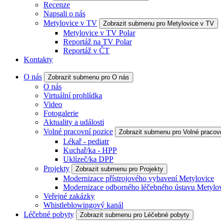
Recenze
Napsali o nás
Metylovice v TV
Zobrazit submenu pro Metylovice v TV
Metylovice v TV Polar
Reportáž na TV Polar
Reportáž v ČT
Kontakty
O nás
Zobrazit submenu pro O nás
O nás
Virtuální prohlídka
Video
Fotogalerie
Aktuality a události
Volné pracovní pozice
Zobrazit submenu pro Volné pracov
Lékař - pediatr
Kuchař/ka - HPP
Uklízeč/ka DPP
Projekty
Zobrazit submenu pro Projekty
Modernizace přístrojového vybavení Metylovice
Modernizace odborného léčebného ústavu Metylo
Veřejné zakázky
Whistleblowingový kanál
Léčebné pobyty
Zobrazit submenu pro Léčebné pobyty