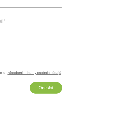
il
*
te se
zásadami ochrany osobních údajů
.
Odeslat