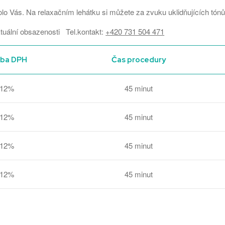
Vás. Na relaxačním lehátku si můžete za zvuku uklidňujících tónů 
ktuální obsazenosti Tel.kontakt:
+420 731 504 471
zba DPH
Čas procedury
12%
45 minut
12%
45 minut
12%
45 minut
12%
45 minut