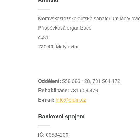
Kontakt
Moravskoslezské dětské sanatorium Metylovi
Příspěvková organizace
č.p.1
739 49 Metylovice
Oddělení:
558 686 128
,
731 504 472
Rehabilitace:
731 504 476
E-mail:
info@olum.cz
Bankovní spojení
IČ:
00534200