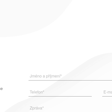
Jméno a příjmení
*
ce
Telefon
*
E-ma
Zpráva
*