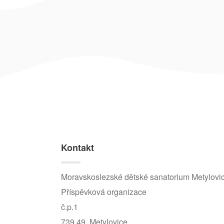
Kontakt
Moravskoslezské dětské sanatorium Metylovi
Příspěvková organizace
č.p.1
739 49 Metylovice