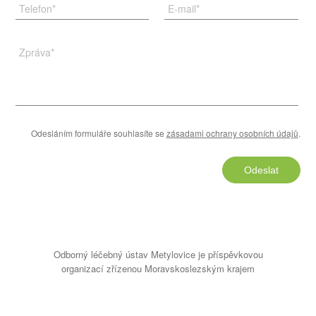
Telefon
*
E-mail
*
Zpráva
*
Odesláním formuláře souhlasíte se
zásadami ochrany osobních údajů
.
Odeslat
Odborný léčebný ústav Metylovice je příspěvkovou
organizací zřízenou Moravskoslezským krajem