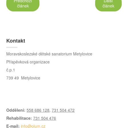
Předchozí
Další
článek
článek
Kontakt
Moravskoslezské dětské sanatorium Metylovice
Příspěvková organizace
č.p.1
739 49 Metylovice
Oddělení:
558 686 128
,
731 504 472
Rehabilitace:
731 504 476
E-mail:
info@olum.cz