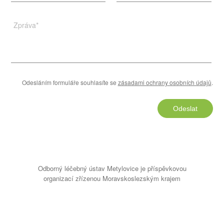
Zpráva
*
Odesláním formuláře souhlasíte se
zásadami ochrany osobních údajů
.
Odeslat
Odborný léčebný ústav Metylovice je příspěvkovou
organizací zřízenou Moravskoslezským krajem