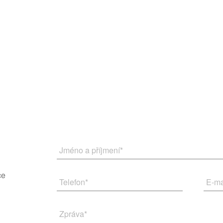
Jméno a příjmení
*
ce
Telefon
*
E-ma
Zpráva
*