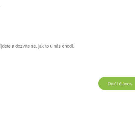
í
dete a dozvíte se, jak to u nás chodí.
Další
článek