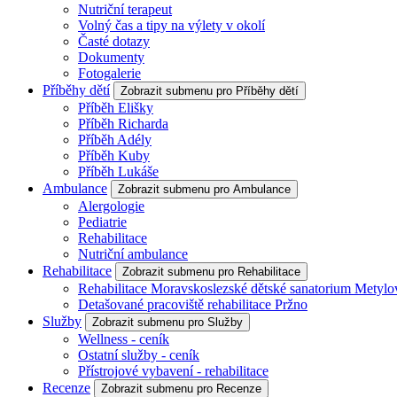
Nutriční terapeut
Volný čas a tipy na výlety v okolí
Časté dotazy
Dokumenty
Fotogalerie
Příběhy dětí
Zobrazit submenu pro Příběhy dětí
Příběh Elišky
Příběh Richarda
Příběh Adély
Příběh Kuby
Příběh Lukáše
Ambulance
Zobrazit submenu pro Ambulance
Alergologie
Pediatrie
Rehabilitace
Nutriční ambulance
Rehabilitace
Zobrazit submenu pro Rehabilitace
Rehabilitace Moravskoslezské dětské sanatorium Metylo
Detašované pracoviště rehabilitace Pržno
Služby
Zobrazit submenu pro Služby
Wellness - ceník
Ostatní služby - ceník
Přístrojové vybavení - rehabilitace
Recenze
Zobrazit submenu pro Recenze