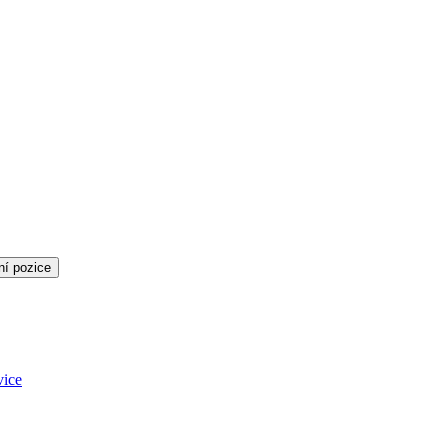
ní pozice
vice