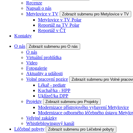
Recenze
Napsali o nás
Metylovice v TV
Zobrazit submenu pro Metylovice v TV
Metylovice v TV Polar
Reportáž na TV Polar
Reportáž v ČT
Kontakty
O nás
Zobrazit submenu pro O nás
O nás
Virtuální prohlídka
Video
Fotogalerie
Aktuality a události
Volné pracovní pozice
Zobrazit submenu pro Volné pracov
Lékař - pediatr
Kuchař/ka - HPP
Uklízeč/ka DPP
Projekty
Zobrazit submenu pro Projekty
Modernizace přístrojového vybavení Metylovice
Modernizace odborného léčebného ústavu Metylo
Veřejné zakázky
Whistleblowingový kanál
Léčebné pobyty
Zobrazit submenu pro Léčebné pobyty