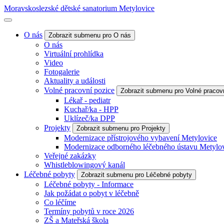
Moravskoslezské dětské sanatorium Metylovice
O nás
Zobrazit submenu pro O nás
O nás
Virtuální prohlídka
Video
Fotogalerie
Aktuality a události
Volné pracovní pozice
Zobrazit submenu pro Volné pracov
Lékař - pediatr
Kuchař/ka - HPP
Uklízeč/ka DPP
Projekty
Zobrazit submenu pro Projekty
Modernizace přístrojového vybavení Metylovice
Modernizace odborného léčebného ústavu Metylo
Veřejné zakázky
Whistleblowingový kanál
Léčebné pobyty
Zobrazit submenu pro Léčebné pobyty
Léčebné pobyty - Informace
Jak požádat o pobyt v léčebně
Co léčíme
Termíny pobytů v roce 2026
ZŠ a Mateřská škola