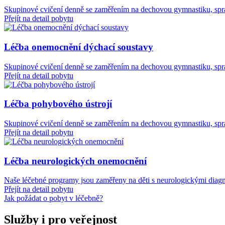
Skupinové cvičení denně se zaměřením na dechovou gymnastiku, sprá
Přejít na detail pobytu
Léčba onemocnění dýchací soustavy
Skupinové cvičení denně se zaměřením na dechovou gymnastiku, sprá
Přejít na detail pobytu
Léčba pohybového ústrojí
Skupinové cvičení denně se zaměřením na dechovou gymnastiku, sprá
Přejít na detail pobytu
Léčba neurologických onemocnění
Naše léčebné programy jsou zaměřeny na děti s neurologickými diag
Přejít na detail pobytu
Jak požádat o pobyt v léčebně?
Služby i pro veřejnost