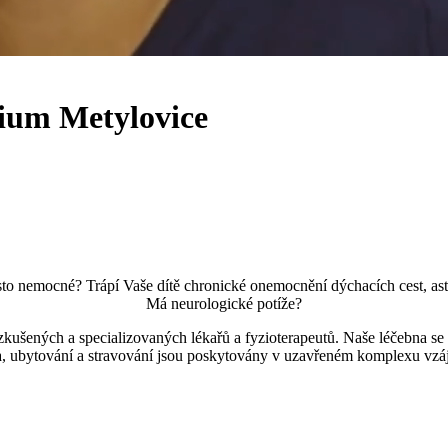
rium Metylovice
asto nemocné? Trápí Vaše dítě chronické onemocnění dýchacích cest, as
Má neurologické potíže?
ených a specializovaných lékařů a fyzioterapeutů. Naše léčebna se 
, ubytování a stravování jsou poskytovány v uzavřeném komplexu vz