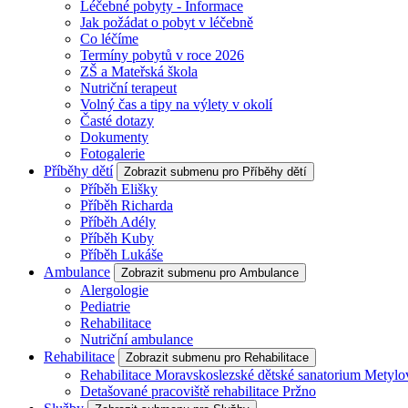
Léčebné pobyty - Informace
Jak požádat o pobyt v léčebně
Co léčíme
Termíny pobytů v roce 2026
ZŠ a Mateřská škola
Nutriční terapeut
Volný čas a tipy na výlety v okolí
Časté dotazy
Dokumenty
Fotogalerie
Příběhy dětí
Zobrazit submenu pro Příběhy dětí
Příběh Elišky
Příběh Richarda
Příběh Adély
Příběh Kuby
Příběh Lukáše
Ambulance
Zobrazit submenu pro Ambulance
Alergologie
Pediatrie
Rehabilitace
Nutriční ambulance
Rehabilitace
Zobrazit submenu pro Rehabilitace
Rehabilitace Moravskoslezské dětské sanatorium Metylo
Detašované pracoviště rehabilitace Pržno