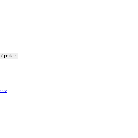
ní pozice
vice